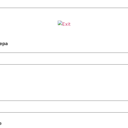
ера
е