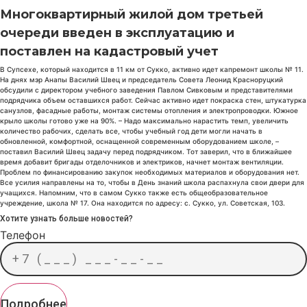
Многоквартирный жилой дом третьей
очереди введен в эксплуатацию и
поставлен на кадастровый учет
В Супсехе, который находится в 11 км от Сукко, активно идет капремонт школы № 11.
На днях мэр Анапы Василий Швец и председатель Совета Леонид Красноруцкий
обсудили с директором учебного заведения Павлом Сивковым и представителями
подрядчика объем оставшихся работ. Сейчас активно идет покраска стен, штукатурка
санузлов, фасадные работы, монтаж системы отопления и электропроводки. Южное
крыло школы готово уже на 90%. – Надо максимально нарастить темп, увеличить
количество рабочих, сделать все, чтобы учебный год дети могли начать в
обновленной, комфортной, оснащенной современным оборудованием школе, –
поставил Василий Швец задачу перед подрядчиком. Тот заверил, что в ближайшее
время добавит бригады отделочников и электриков, начнет монтаж вентиляции.
Проблем по финансированию закупок необходимых материалов и оборудования нет.
Все усилия направлены на то, чтобы в День знаний школа распахнула свои двери для
учащихся. Напомним, что в самом Сукко также есть общеобразовательное
учреждение, школа № 17. Она находится по адресу: ​с. Сукко, ул. Советская, 103. ​
Хотите узнать больше новостей?
Телефон
Подробнее